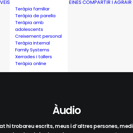
VEIS
EINES
COMPARTIR I AGRAIR
Teràpia familiar
Teràpia de parella
Teràpia amb
adolescents
Creixement personal
Teràpia Internal
Family Systems
Xerrades i tallers
Teràpia online
Àudio
t hi trobareu escrits, meus i d’altres persones, medi