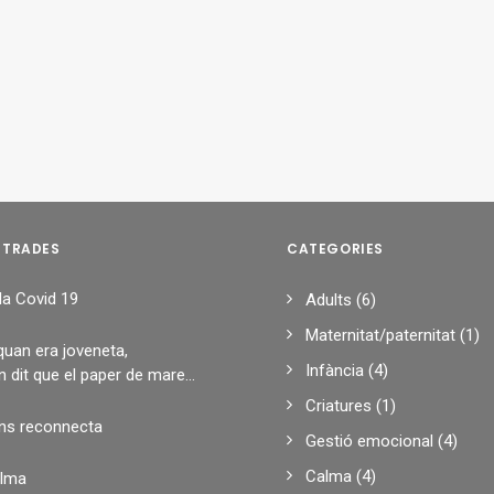
NTRADES
CATEGORIES
 la Covid 19
Adults
(6)
Maternitat/paternitat
(1)
quan era joveneta,
Infància
(4)
 dit que el paper de mare…
Criatures
(1)
ens reconnecta
Gestió emocional
(4)
Calma
(4)
alma