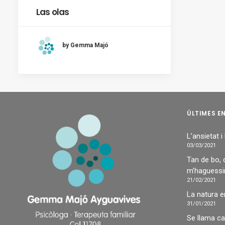
Las olas
by Gemma Majó
ÚLTIMES E
L’ansietat i
03/03/2021
Tan de bo, 
m’haguessin
21/02/2021
La natura 
31/01/2021
Se llama c